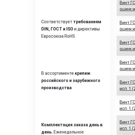
Винт ГО
оцинк и
Соответствует
требованиям
Винт ГО
DIN, ГОСТ и ISO
и директивы
оцинк и
Евросоюза RoHS
Винт ГО
оцинк и
Винт ГО
оцинк и
В ассортименте
крепеж
российского и зарубежного
Винт ГО
производства
исп. 1 
Винт ГО
исп. 1 
Винт ГО
Комплектация заказа день в
исп. 1 
день.
Еженедельное