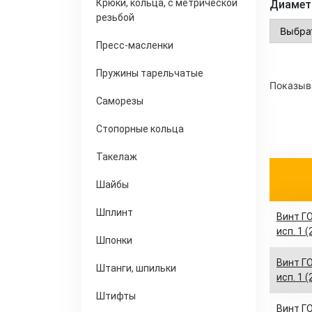
Крюки, кольца, с метрической
Диамет
резьбой
Пресс-масленки
Пружины тарельчатые
Показыва
Саморезы
Стопорные кольца
Такелаж
Шайбы
Шплинт
Винт ГО
исп. 1 
Шпонки
Винт ГО
Штанги, шпильки
исп. 1 
Штифты
Винт ГО