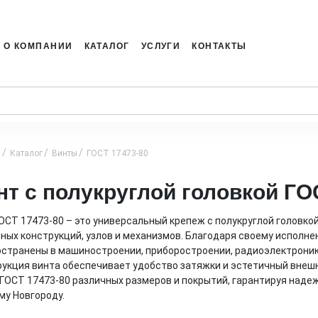
О КОМПАНИИ
КАТАЛОГ
УСЛУГИ
КОНТАКТЫ
я
Каталог
Винты
ГОСТ 17473-80
нт с полукруглой головкой ГО
ОСТ 17473-80 – это универсальный крепеж с полукруглой головк
ных конструкций, узлов и механизмов. Благодаря своему исполне
странены в машиностроении, приборостроении, радиоэлектронике
укция винта обеспечивает удобство затяжки и эстетичный внешн
ГОСТ 17473-80 различных размеров и покрытий, гарантируя наде
у Новгороду.