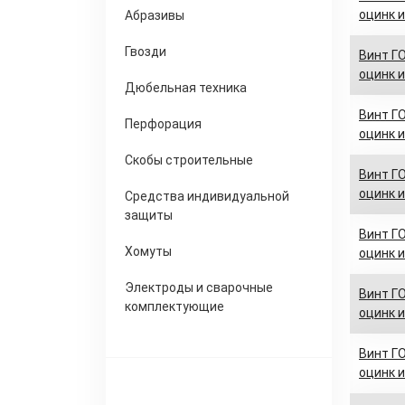
оцинк и
Абразивы
Гвозди
Винт ГО
оцинк и
Дюбельная техника
Винт ГО
Перфорация
оцинк и
Скобы строительные
Винт ГО
оцинк и
Средства индивидуальной
защиты
Винт ГО
Хомуты
оцинк и
Электроды и сварочные
Винт ГО
комплектующие
оцинк и
Винт ГО
оцинк и