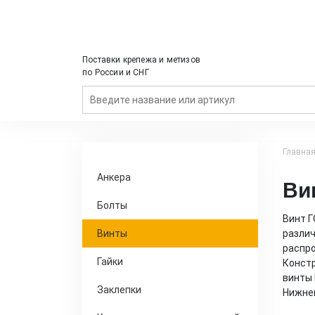
Поставки крепежа и метизов
по России и СНГ
Главна
Анкера
Ви
Болты
Винт Г
Винты
различ
распро
Гайки
Констр
винты 
Заклепки
Нижнем