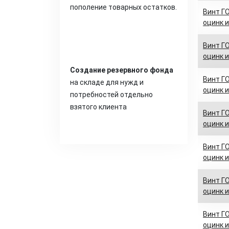
пополение товарных остатков.
Винт ГО
оцинк и
Винт ГО
оцинк и
Создание резервного фонда
Винт ГО
на складе для нужд и
оцинк и
потребностей отдельно
взятого клиента
Винт ГО
оцинк и
Винт ГО
оцинк и
Винт ГО
оцинк и
Винт ГО
оцинк и