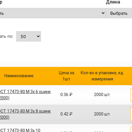
р
Длина
ть по:
Цена за
Кол-во в упаковке, ед.
Наименование
1шт
измерения
СТ 17473-80 M 3x 6 оцинк
0.36 ₽
2000 шт.
(2000)
СТ 17473-80 M 3x 8 оцинк
0.42 ₽
2000 шт.
(2000)
СТ 17473-80 M 3x 10