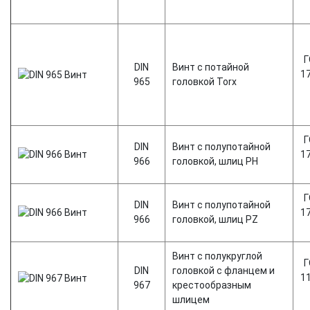
Г
DIN
Винт с потайной
1
965
головкой Torx
Г
DIN
Винт с полупотайной
1
966
головкой, шлиц PН
Г
DIN
Винт с полупотайной
1
966
головкой, шлиц PZ
Винт с полукруглой
Г
DIN
головкой с фланцем и
1
967
крестообразным
шлицем