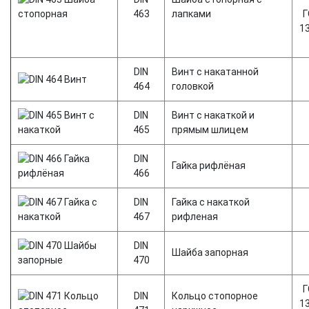
463
лапками
Г
1
DIN
Винт с накатанной
464
головкой
DIN
Винт с накаткой и
465
прямым шлицем
DIN
Гайка рифлёная
466
DIN
Гайка с накаткой
467
рифленая
DIN
Шайба запорная
470
Г
DIN
Кольцо стопорное
1