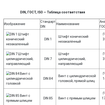
DIN, ГОСТ, ISO — Таблица соответствия
Стандарт
Ан
Изображение
Наименование
DIN
ГО
Г
Штифт конический
DIN 1
3
незакалённый
Штифт
Г
DIN 7
цилиндрический,
3
направляющий
Г
Винт с цилиндрической
DIN 84
1
головкой, прямой шлиц
Г
DIN 85
Винт с прямым шлицем
1