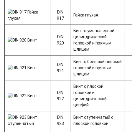
DIN
Гайка глухая
917
Винт с уменьшенной
DIN
цилиндрической
920
головкой и прямым
шлицем
Винт с большой плоской
DIN
головкой и прямым
921
шлицем
Винт с плоской
DIN
головкой и
922
цилиндрической
цапфой
DIN
Винт ступенчатый с
923
плоской головкой