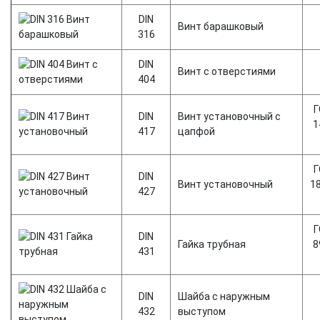
DIN
Винт барашковый
316
DIN
Винт с отверстиями
404
Г
DIN
Винт установочный с
1
417
цапфой
Г
DIN
Винт установочный
1
427
Г
DIN
Гайка трубная
8
431
DIN
Шайба с наружным
432
выступом