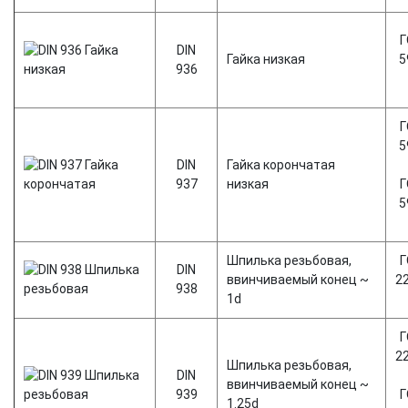
Г
DIN
Гайка низкая
5
936
Г
5
DIN
Гайка корончатая
937
низкая
Г
5
Шпилька резьбовая,
Г
DIN
ввинчиваемый конец ~
2
938
1d
Г
2
Шпилька резьбовая,
DIN
ввинчиваемый конец ~
939
Г
1.25d