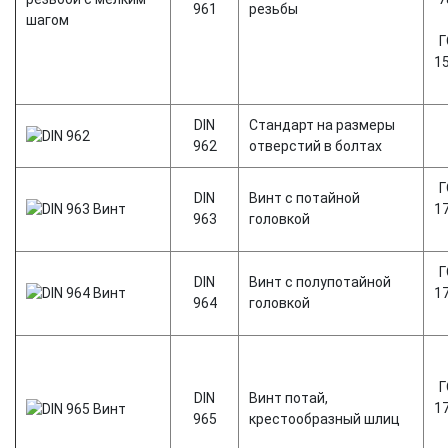
961
резьбы
Г
1
DIN
Стандарт на размеры
962
отверстий в болтах
Г
DIN
Винт с потайной
1
963
головкой
Г
DIN
Винт с полупотайной
1
964
головкой
Г
DIN
Винт потай,
1
965
крестообразный шлиц