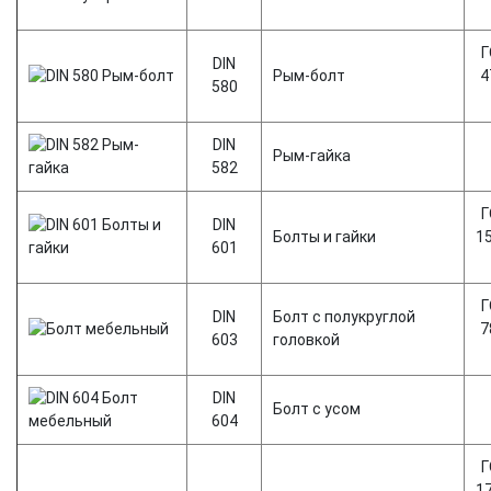
Г
DIN
Рым-болт
4
580
DIN
Рым-гайка
582
Г
DIN
Болты и гайки
1
601
Г
DIN
Болт с полукруглой
7
603
головкой
DIN
Болт с усом
604
Г
1