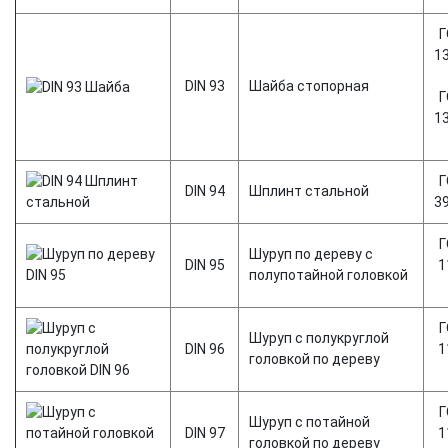
Г
1
DIN 93
Шайба стопорная
Г
1
Г
DIN 94
Шплинт стальной
3
Г
Шуруп по дереву с
DIN 95
1
полупотайной головкой
Г
Шуруп с полукруглой
DIN 96
1
головкой по дереву
Г
Шуруп с потайной
DIN 97
1
головкой по дереву