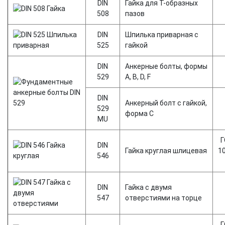
DIN
Гайка для Т-образных
508
пазов
DIN
Шпилька приварная с
525
гайкой
DIN
Анкерные болты, формы
529
A, B, D, F
DIN
Анкерный болт с гайкой,
529
форма С
MU
Г
DIN
Гайка круглая шлицевая
1
546
DIN
Гайка с двумя
547
отверстиями на торце
Г