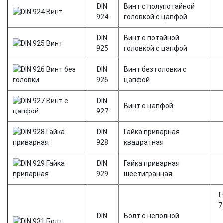
DIN
Винт с полупотайной
924
головкой с цапфой
DIN
Винт с потайной
925
головкой с цапфой
DIN
Винт без головки с
926
цапфой
DIN
Винт с цапфой
927
DIN
Гайка приварная
928
квадратная
DIN
Гайка приварная
929
шестигранная
Г
7
DIN
Болт с неполной