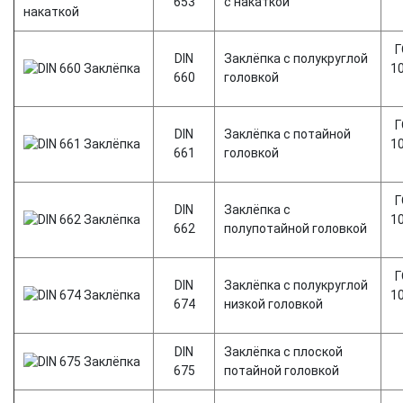
653
с накаткой
Г
DIN
Заклёпка с полукруглой
1
660
головкой
Г
DIN
Заклёпка с потайной
1
661
головкой
Г
DIN
Заклёпка с
1
662
полупотайной головкой
Г
DIN
Заклёпка с полукруглой
1
674
низкой головкой
DIN
Заклёпка с плоской
675
потайной головкой