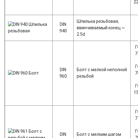
2
Шпилька резьбовая,
DIN
ввинчиваемый конец ~
940
2.5d
Г
7
Г
DIN
Болт с мелкой неполной
7
960
резьбой
Г
1
Г
7
Г
DIN
Болт с мелким шагом
7