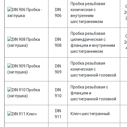
Пробка резьбовая
DIN
коническая с
2
906
внутренним
шестигранником
Пробка резьбовая
DIN
цилиндрическая с
2
908
фланцем и внутренним
шестигранником
Пробка резьбовая
DIN
коническая с
909
шестигранной головкой
Пробка резьбовая с
DIN
фланцем и
910
шестигранной головкой
DIN
Ключ шестигранный
911