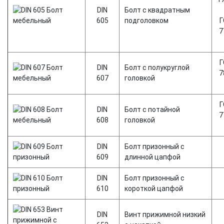
DIN
Болт с квадратным
605
подголовком
Г
7
Г
DIN
Болт с полукруглой
7
607
головкой
Г
DIN
Болт с потайной
7
608
головкой
DIN
Болт призонный с
609
длинной цапфой
DIN
Болт призонный с
610
короткой цапфой
DIN
Винт прижимной низкий