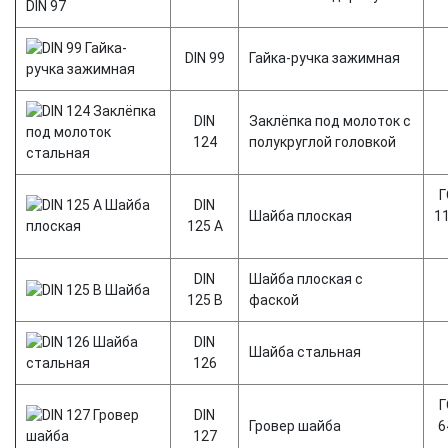
DIN 99
Гайка-ручка зажимная
DIN
Заклёпка под молоток с
124
полукруглой головкой
Г
DIN
Шайба плоская
1
125 А
DIN
Шайба плоская с
125 В
фаской
DIN
Шайба стальная
126
Г
DIN
Гровер шайба
6
127