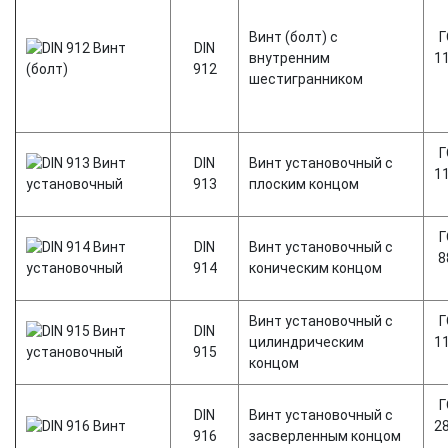
Винт (болт) с
Г
DIN
внутренним
1
912
шестигранником
Г
DIN
Винт установочный с
1
913
плоским концом
Г
DIN
Винт установочный с
8
914
коническим концом
Винт установочный с
Г
DIN
цилиндрическим
1
915
концом
Г
DIN
Винт установочный с
2
916
засверленным концом