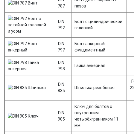
787
пазов
DIN
Болт с цилиндрической
792
головкой
DIN
Болт анкерный
797
фундаментный
DIN
Гайка анкерная
798
Г
DIN
Шпилька резьбовая
2
835
Ключ для болтов с
DIN
внутренним
905
четырёхгранником 11
мм