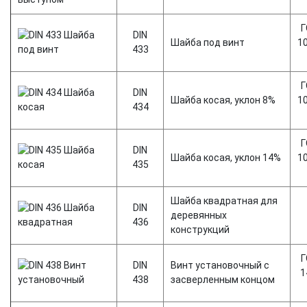
Г
DIN
Шайба под винт
1
433
Г
DIN
Шайба косая, уклон 8%
1
434
Г
DIN
Шайба косая, уклон 14%
1
435
Шайба квадратная для
DIN
деревянных
436
конструкций
Г
DIN
Винт установочный с
1
438
засверленным концом