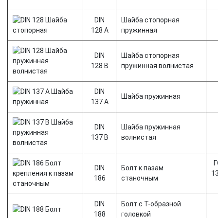
DIN
Шайба стопорная
128 А
пружинная
DIN
Шайба стопорная
128 В
пружинная волнистая
DIN
Шайба пружинная
137 А
DIN
Шайба пружинная
137 В
волнистая
Г
DIN
Болт к пазам
1
186
станочным
DIN
Болт с Т-образной
188
головкой