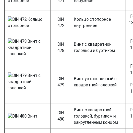
471
наружное
Г
DIN
Кольцо стопорное
1
472
внутреннее
Г
DIN
Винт с квадратной
1
478
головкой и буртиком
Г
1
DIN
Винт установочный с
479
квадратной головкой
Г
1
Винт с квадратной
Г
DIN
головкой, буртиком и
1
480
закругленным концом