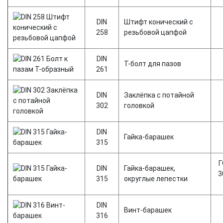
DIN
Штифт конический с
258
резьбовой цапфой
DIN
T-болт для пазов
261
DIN
Заклёпка с потайной
302
головкой
DIN
Гайка-барашек
315
Г
DIN
Гайка-барашек,
3
315
округлые лепестки
DIN
Винт-барашек
316