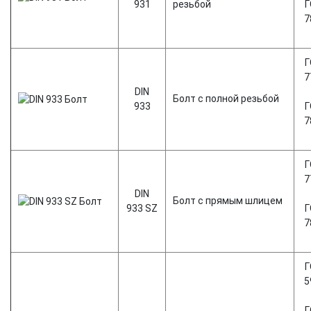
931
резьбой
Г
7
Г
7
DIN
Болт с полной резьбой
933
Г
7
Г
7
DIN
Болт с прямым шлицем
933 SZ
Г
7
Г
5
Г