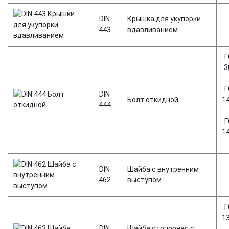
DIN
Крышка для укупорки
443
вдавливанием
Г
3
Г
DIN
Болт откидной
1
444
Г
1
DIN
Шайба с внутренним
462
выступом
Г
1
DIN
Шайба стопорная с