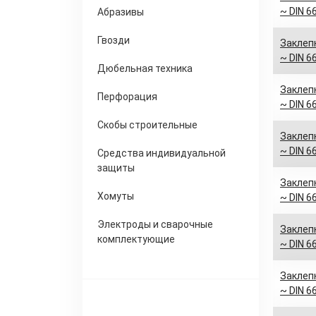
~ DIN 6
Абразивы
Гвозди
Заклепк
~ DIN 6
Дюбельная техника
Заклепк
Перфорация
~ DIN 6
Скобы строительные
Заклепк
~ DIN 6
Средства индивидуальной
защиты
Заклепк
Хомуты
~ DIN 6
Электроды и сварочные
Заклепк
комплектующие
~ DIN 6
Заклепк
~ DIN 6