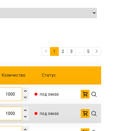
1
2
3
...
5
Количество
Статус
под заказ
под заказ