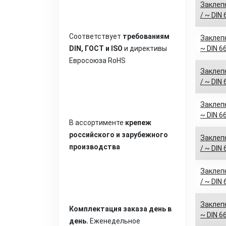
Заклепк
/ ~ DIN
Соответствует
требованиям
Заклепк
DIN, ГОСТ и ISO
и директивы
~ DIN 6
Евросоюза RoHS
Заклепк
/ ~ DIN
Заклепк
~ DIN 6
В ассортименте
крепеж
российского и зарубежного
Заклепк
производства
/ ~ DIN
Заклепк
/ ~ DIN
Заклепк
Комплектация заказа день в
~ DIN 6
день.
Еженедельное