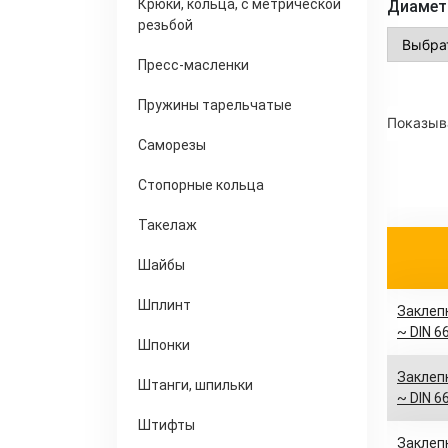
Крюки, кольца, с метрической
Диамет
резьбой
Пресс-масленки
Пружины тарельчатые
Показыва
Саморезы
Стопорные кольца
Такелаж
Шайбы
Шплинт
Заклепк
~ DIN 6
Шпонки
Заклепк
Штанги, шпильки
~ DIN 6
Штифты
Заклепк