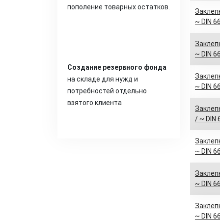
пополение товарных остатков.
Заклепк
~ DIN 6
Заклепк
~ DIN 6
Создание резервного фонда
Заклепк
на складе для нужд и
~ DIN 6
потребностей отдельно
взятого клиента
Заклепк
/ ~ DIN
Заклепк
~ DIN 6
Заклепк
~ DIN 6
Заклепк
~ DIN 6