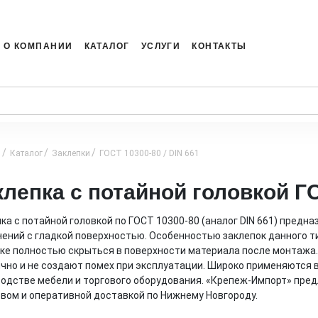
О КОМПАНИИ
КАТАЛОГ
УСЛУГИ
КОНТАКТЫ
я
Каталог
Заклепки
ГОСТ 10300-80 / DIN 661
клепка с потайной головкой ГО
ка с потайной головкой по ГОСТ 10300-80 (аналог DIN 661) пред
ений с гладкой поверхностью. Особенностью заклепок данного т
ке полностью скрыться в поверхности материала после монтажа
чно и не создают помех при эксплуатации. Широко применяются 
одстве мебели и торгового оборудования. «Крепеж-Импорт» пред
вом и оперативной доставкой по Нижнему Новгороду.