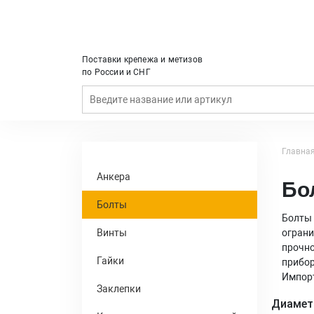
Поставки крепежа и метизов
по России и СНГ
Главна
Анкера
Бо
Болты
Болты 
Винты
ограни
прочно
Гайки
прибор
Импорт
Заклепки
Диамет