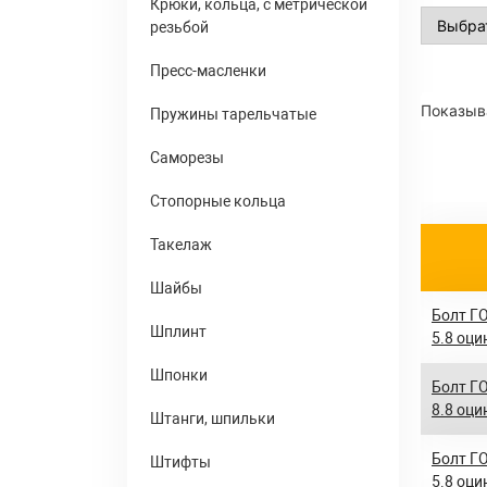
Крюки, кольца, с метрической
резьбой
Пресс-масленки
Показыва
Пружины тарельчатые
Саморезы
Стопорные кольца
Такелаж
Шайбы
Болт ГО
Шплинт
5.8 оци
Шпонки
Болт ГО
8.8 оци
Штанги, шпильки
Болт ГО
Штифты
5.8 оци