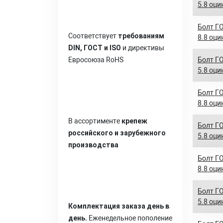
5.8 оци
Болт ГО
Соответствует
требованиям
8.8 оци
DIN, ГОСТ и ISO
и директивы
Евросоюза RoHS
Болт ГО
5.8 оци
Болт ГО
8.8 оци
В ассортименте
крепеж
Болт ГО
российского и зарубежного
5.8 оци
производства
Болт ГО
8.8 оци
Болт ГО
5.8 оци
Комплектация заказа день в
день.
Еженедельное пополение