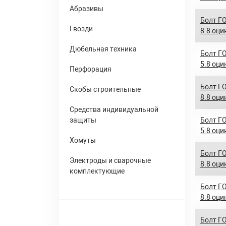
Абразивы
Болт ГО
Гвозди
8.8 оци
Дюбельная техника
Болт ГО
5.8 оци
Перфорация
Болт ГО
Скобы строительные
8.8 оци
Средства индивидуальной
защиты
Болт ГО
5.8 оци
Хомуты
Болт ГО
Электроды и сварочные
8.8 оци
комплектующие
Болт ГО
8.8 оци
Болт ГО