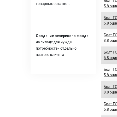
Болт ГО
товарных остатков.
5.8 оци
Болт ГО
5.8 оци
Болт ГО
Создание резервного фонда
8.8 оци
на складе для нужд и
потребностей отдельно
Болт ГО
взятого клиента
5.8 оци
Болт ГО
5.8 оци
Болт ГО
8.8 оци
Болт ГО
5.8 оци