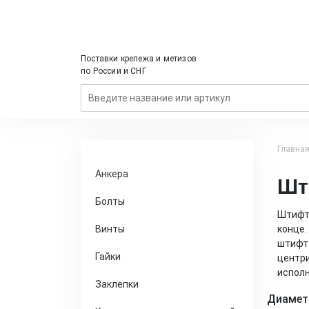
Поставки крепежа и метизов
по России и СНГ
Главна
Анкера
Шт
Болты
Штифт 
Винты
конце.
штифт 
Гайки
центри
исполн
Заклепки
Диамет