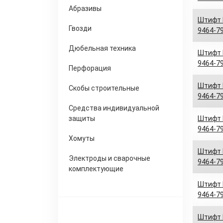
Абразивы
Штифт D
Гвозди
9464-79
Дюбельная техника
Штифт D
9464-79
Перфорация
Штифт D
Скобы строительные
9464-79
Средства индивидуальной
защиты
Штифт D
9464-79
Хомуты
Штифт D
Электроды и сварочные
9464-79
комплектующие
Штифт D
9464-79
Штифт D