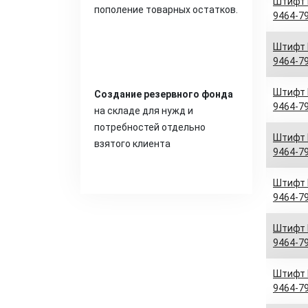
Штифт D
пополение товарных остатков.
9464-79
Штифт D
9464-79
Штифт D
Создание резервного фонда
9464-79
на складе для нужд и
потребностей отдельно
Штифт D
взятого клиента
9464-79
Штифт D
9464-79
Штифт D
9464-79
Штифт D
9464-79