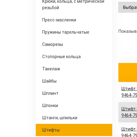
Крюки, кольца, с метрической
резьбой
Пресс-масленки
Показыва
Пружины тарельчатые
Саморезы
Стопорные кольца
Такелаж
Шайбы
Штифт D
Шплинт
9464-79
Шпонки
Штифт D
9464-79
Штанги, шпильки
Штифт D
Штифты
9464-79