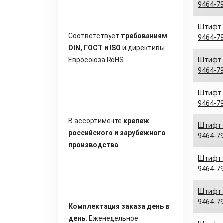
9464-79
Штифт D
Соответствует
требованиям
9464-79
DIN, ГОСТ и ISO
и директивы
Евросоюза RoHS
Штифт D
9464-79
Штифт D
9464-79
В ассортименте
крепеж
Штифт D
российского и зарубежного
9464-79
производства
Штифт D
9464-79
Штифт D
9464-79
Комплектация заказа день в
день.
Еженедельное