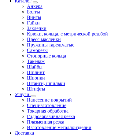
Каталог
Анкера
Болты
Винты
Гайки
Заклепки
Крюки, кольца, с метрической резьбой
Пресс-масленки
Пружины тарельчатые
Саморезы
Стопорные кольца
Такелаж
Шайбы
Шплинт
Шпонки
Штанги, шпильки
Штифты
Услуги
Нанесение покрытий
Специзготовление
Токарная обработка
Гидроабразивная резка
Плазменная резка
Изготовление металлоизделий
Доставка