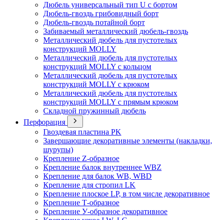
Дюбель универсальный тип U с бортом
Дюбель-гвоздь грибовидный борт
Дюбель-гвоздь потайной борт
Забиваемый металлический дюбель-гвоздь
Металлический дюбель для пустотелых
конструкций MOLLY
Металлический дюбель для пустотелых
конструкций MOLLY с кольцом
Металлический дюбель для пустотелых
конструкций MOLLY с крюком
Металлический дюбель для пустотелых
конструкций MOLLY с прямым крюком
Складной пружинный дюбель
Перфорация
Гвоздевая пластина PK
Завершающие декоративные элементы (накладки,
шурупы)
Крепление Z-образное
Крепление балок внутреннее WBZ
Крепление для балок WB, WBD
Крепление для стропил LK
Крепление плоское LP, в том числе декоративное
Крепление Т-образное
Крепление У-образное декоративное