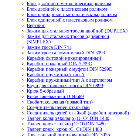
Блок двойной с металлическим роликом
Блок двойной с пластиковым роликом
Блок одинарный с металлическим роликом
Блок одинарный с пластиковым роликом
Вертлюг
Зажим для стальных тросов двойной (DUPLEX)
Зажим для стальных тросов одинарный
(SIMPLEX)
Зажим троса DIN 741
Зажим троса алюминиевый DIN 3093
Карабин бытовой никелированный
Карабин пожарный DIN 5299C
Карабин пожарный с муфтой DIN 5299D
Карабин пружинный тип А
Карабин пружинный тип А с вертлюгом
Коуш для стальных тросов DIN 6899
Крюк S-образный
Крюк такелажный DIN 689
Скоба такелажная (прямой тип)
Соединитель цепей открытый
Соединитель цепей с гайкой (карабин винтовой)
Талреп кольцо+кольцо (О+О) DIN 1480
Талреп крюк+кольцо (С+О) DIN 1480
Талреп крюк+крюк (С+С) DIN 1480
Трос стальной оцинкованный DIN 3055