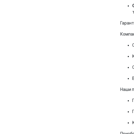
Гарант
Компан
Наши 
Приобр