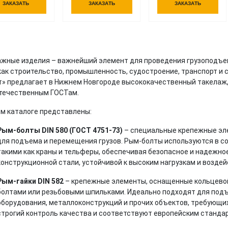
ЗАКАЗАТЬ
ЗАКАЗАТЬ
ЗАКАЗАТЬ
жные изделия – важнейший элемент для проведения грузоподъем
как строительство, промышленность, судостроение, транспорт и 
т» предлагает в Нижнем Новгороде высококачественный такела
отечественным ГОСТам.
м каталоге представлены:
Рым-болты DIN 580 (ГОСТ 4751-73)
– специальные крепежные эле
для подъема и перемещения грузов. Рым-болты используются в с
такими как краны и тельферы, обеспечивая безопасное и надежное
конструкционной стали, устойчивой к высоким нагрузкам и возде
Рым-гайки DIN 582
– крепежные элементы, оснащенные кольцевой
болтами или резьбовыми шпильками. Идеально подходят для подъ
оборудования, металлоконструкций и прочих объектов, требующи
строгий контроль качества и соответствуют европейским станда