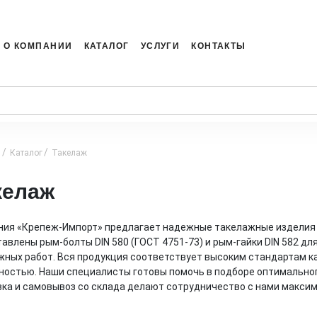
О КОМПАНИИ
КАТАЛОГ
УСЛУГИ
КОНТАКТЫ
я
Каталог
Такелаж
келаж
ия «Крепеж-Импорт» предлагает надежные такелажные изделия 
авлены рым-болты DIN 580 (ГОСТ 4751-73) и рым-гайки DIN 582 дл
ных работ. Вся продукция соответствует высоким стандартам к
остью. Наши специалисты готовы помочь в подборе оптимальног
ка и самовывоз со склада делают сотрудничество с нами макси