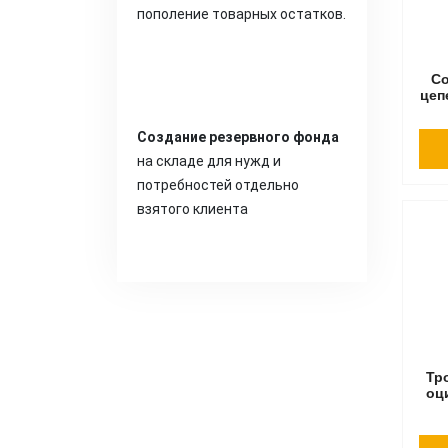
пополение товарных остатков.
С
цеп
Создание резервного фонда
на складе для нужд и
потребностей отдельно
взятого клиента
Тр
оц