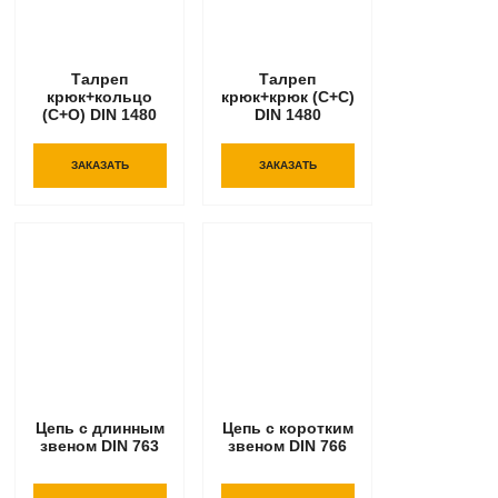
Талреп
Талреп
крюк+кольцо
крюк+крюк (С+С)
(С+О) DIN 1480
DIN 1480
ЗАКАЗАТЬ
ЗАКАЗАТЬ
Цепь с длинным
Цепь с коротким
звеном DIN 763
звеном DIN 766