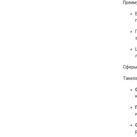
Преим
Сферы
Такела