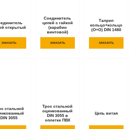
Соединитель
Талреп
оединитель
цепей с гайкой
кольцо+кольцо
ей открытый
(карабин
(О+О) DIN 1480
винтовой)
ЗАКАЗАТЬ
ЗАКАЗАТЬ
ЗАКАЗАТЬ
Трос стальной
ос стальной
оцинкованный
инкованный
Цепь витая
DIN 3055 в
DIN 3055
оплетке ПВХ