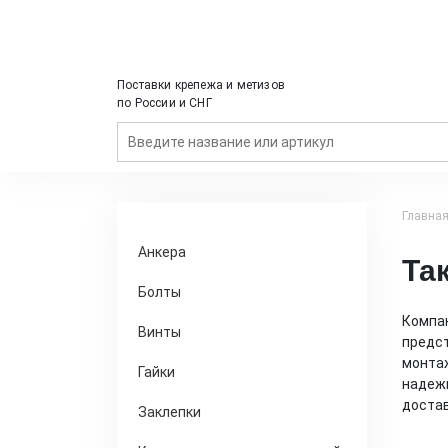
Поставки крепежа и метизов
по России и СНГ
Главна
Анкера
Та
Болты
Компан
Винты
предст
монтаж
Гайки
надежн
достав
Заклепки