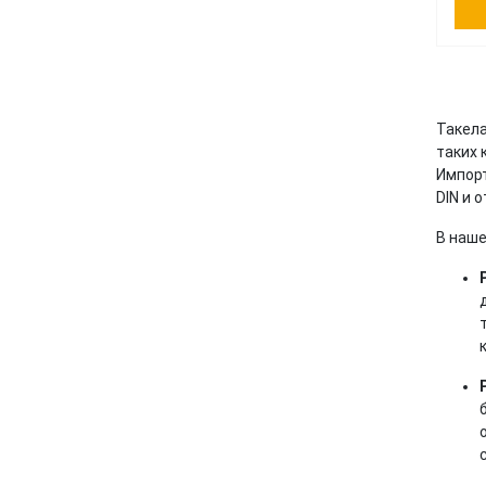
Такела
таких 
Импор
DIN и 
В наше