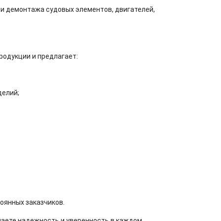
и демонтажа судовых элементов, двигателей,
родукции и предлагает:
делий;
оянных заказчиков.
чаете надежность и уверенность в каждом