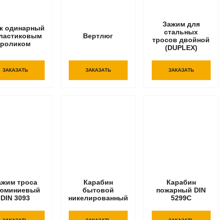
Зажим для
к одинарный
стальных
пластиковым
Вертлюг
тросов двойной
роликом
(DUPLEX)
ЗАКАЗАТЬ
ЗАКАЗАТЬ
ЗАКАЗАТЬ
ажим троса
Карабин
Карабин
юминиевый
бытовой
пожарный DIN
DIN 3093
никелированный
5299C