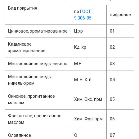
Вид покрытия
по
ГОСТ
цифровое
9.306-85
Цинковое, хроматированное
Ц.хр
01
Кадмиевое,
Кд. хр
02
хроматированное
Многослойное: медь-никель
М.Н
03
Многослойное: медь-
М. Н. X. б
04
никель-хром
Окисное, пропитанное
Хим. Окс. прм
05
маслом
Фосфатное, пропитанное
Хим. Фос. прм
06
маслом
Оловянное
О
07