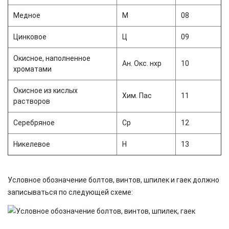
Медное
М
08
Цинковое
Ц
09
Окисное, наполненное
Ан. Окс. нхр
10
хроматами
Окисное из кислых
Хим. Пас
11
растворов
Серебряное
Ср
12
Никелевое
Н
13
Условное обозначение болтов, винтов, шпилек и гаек должно
записываться по следующей схеме: