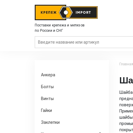
Поставки крепежа и метизов
по России и СНГ
Главна
Анкера
Ша
Болты
Шайба 
Винты
предна
поверх
Гайки
Примен
шайбы 
Заклепки
промыш
покрыт