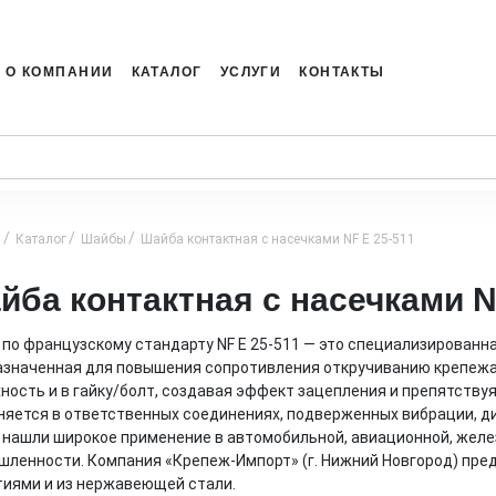
О КОМПАНИИ
КАТАЛОГ
УСЛУГИ
КОНТАКТЫ
я
Каталог
Шайбы
Шайба контактная с насечками NF E 25-511
йба контактная с насечками N
по французскому стандарту NF E 25-511 — это специализированн
значенная для повышения сопротивления откручиванию крепежа.
ность и в гайку/болт, создавая эффект зацепления и препятств
яется в ответственных соединениях, подверженных вибрации, д
нашли широкое применение в автомобильной, авиационной, жел
ленности. Компания «Крепеж-Импорт» (г. Нижний Новгород) предл
иями и из нержавеющей стали.