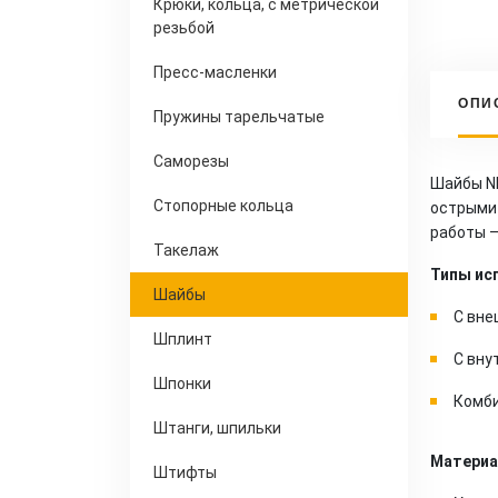
Крюки, кольца, с метрической
резьбой
Пресс-масленки
ОПИ
Пружины тарельчатые
Саморезы
Шайбы NF
Стопорные кольца
острыми 
работы —
Такелаж
Типы ис
Шайбы
С вне
Шплинт
С вну
Шпонки
Комби
Штанги, шпильки
Материа
Штифты