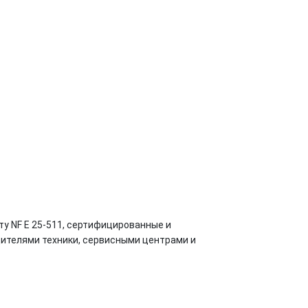
у NF E 25-511, сертифицированные и
телями техники, сервисными центрами и