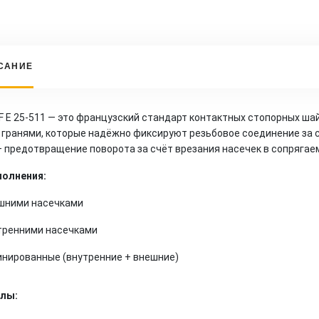
САНИЕ
 E 25-511 — это французский стандарт контактных стопорных ш
гранями, которые надёжно фиксируют резьбовое соединение за 
 предотвращение поворота за счёт врезания насечек в сопрягае
полнения:
шними насечками
тренними насечками
нированные (внутренние + внешние)
лы: