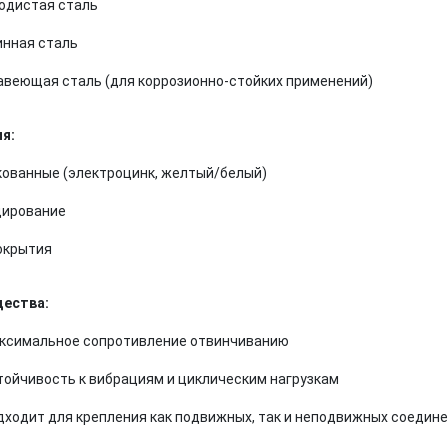
одистая сталь
нная сталь
веющая сталь (для коррозионно-стойких применений)
я:
ованные (электроцинк, желтый/белый)
дирование
окрытия
ества:
ксимальное сопротивление отвинчиванию
тойчивость к вибрациям и циклическим нагрузкам
дходит для крепления как подвижных, так и неподвижных соедин