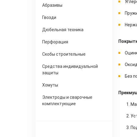
Углер
Абразивы
Пружи
Гвозди
Нержа
Дюбельная техника
Покрыти
Перфорация
Оцинк
Скобы строительные
Окси
Средства индивидуальной
защиты
Без п
Хомуты
Преимущ
Электроды и сварочные
комплектующие
Ма
Ус
По