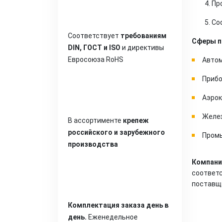
Пр
Со
Соответствует
требованиям
Сферы п
DIN, ГОСТ и ISO
и директивы
Евросоюза RoHS
Авто
Приб
Аэрок
Желез
В ассортименте
крепеж
российского и зарубежного
Пром
производства
Компани
соответ
поставщ
Комплектация заказа день в
день.
Еженедельное