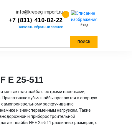
info@krepeg-import.ru
+7 (831) 410-82-22
Вход
Заказать обратный звонок
ПОИСК
F E 25-511
ая контактная шайба с острыми насечками,
 При затяжке зубья шайбы врезаются в опорную
уя самопроизвольному раскручиванию.
инамике и знакопеременным нагрузкам. Такие
езнодорожной и приборостроительной
агает шайбы NF E 25-511 различных размеров, с