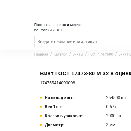
Поставки крепежа и метизов
по России и СНГ
Главная
Каталог
Винты
ГОСТ 17473-80
Винт ГО
Винт ГОСТ 17473-80 M 3x 8 оцинк 
174735414003008
На складе шт:
254500 шт.
Вес 1 шт:
0.57 г.
Кол-во в упаковке:
2000 шт.
Диаметр:
3 мм.