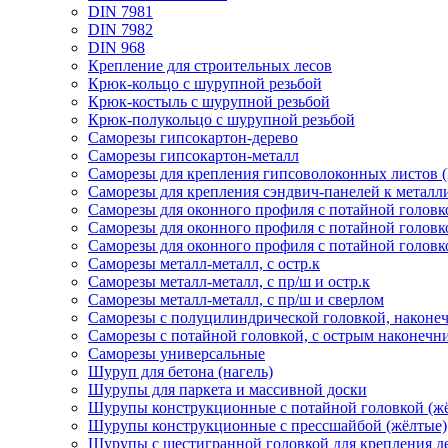
DIN 7981
DIN 7982
DIN 968
Крепление для строительных лесов
Крюк-кольцо с шурупной резьбой
Крюк-костыль с шурупной резьбой
Крюк-полукольцо с шурупной резьбой
Саморезы гипсокартон-дерево
Саморезы гипсокартон-металл
Саморезы для крепления гипсоволоконных листов 
Саморезы для крепления сэндвич-панелей к метал
Саморезы для оконного профиля с потайной головк
Саморезы для оконного профиля с потайной головк
Саморезы для оконного профиля с потайной головк
Саморезы металл-металл, с остр.к
Саморезы металл-металл, с пр/ш и остр.к
Саморезы металл-металл, с пр/ш и сверлом
Саморезы с полуцилиндрической головкой, наконе
Саморезы с потайной головкой, с острым наконечн
Саморезы универсальные
Шуруп для бетона (нагель)
Шурупы для паркета и массивной доски
Шурупы конструкционные с потайной головкой (ж
Шурупы конструкционные с прессшайбой (жёлтые)
Шурупы с шестигранной головкой для крепления де