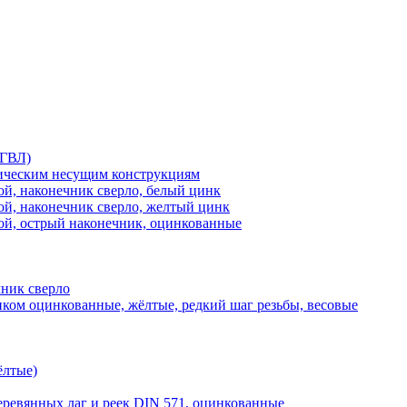
(ГВЛ)
лическим несущим конструкциям
ой, наконечник сверло, белый цинк
ой, наконечник сверло, желтый цинк
ой, острый наконечник, оцинкованные
чник сверло
иком оцинкованные, жёлтые, редкий шаг резьбы, весовые
ёлтые)
ревянных лаг и реек DIN 571, оцинкованные