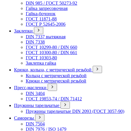
DIN 985 / ГОСТ 50273-92
Гайка запресовочная
Гайка-бочонок
ГОСТ 11871-88
ГОСТ Р 52645-2006
Заклепки
DIN 7337 вытяжная
DIN 7338
ГОСТ 10299-80 / DIN 660
ГОСТ 10300-80 / DIN 661
ГОСТ 10303-80
Заклепка гайка
Крюки, кольца, с метрической резьбой
Кольца с метрической резьбой
Крюки с метрической резьбой
Пресс-масленки
DIN 3404
ГОСТ 19853-74 / DIN 71412
Пружины тарельчатые
Пружины тарельчатые DIN 2093 (ГОСТ 3057-90)
Саморезы
DIN 7504
DIN 7976 / ISO 1479