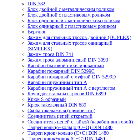
DIN 582
Блок двойной с металлическим роликом
Блок двойной с пластиковым роликом
Блок одинарный с металлическим роликом
Блок одинарный с пластиковым роликом
Вертлюг
Зажим для стальных тросов двойной (DUPLEX)
Зажим для стальных тросов одинарный
(SIMPLEX)
Зажим троса DIN 741
Зажим троса алюминиевый DIN 3093
Карабин бытовой никелированный
Карабин пожарный DIN 5299C
Карабин пожарный с муфтой DIN 5299D
Карабин пружинный тип А
Карабин пружинный тип А с вертлюгом
Коуш для стальных тросов DIN 6899
Крюк S-образный
Крюк такелажный DIN 689
Скоба такелажная (прямой тип)
Соединитель цепей открытый
Соединитель цепей с гайкой (карабин винтовой)
Талреп кольцо+кольцо (О+О) DIN 1480
Талреп крюк+кольцо (С+О) DIN 1480
Талреп крюк+крюк (С+С) DIN 1480