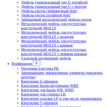
Дюбель универсальный тип U потайной
Дюбель универсальный тип U с бортом
Дюбель-гвоздь грибовидный борт
Дюбель-гвоздь потайной борт
Забиваемый металлический дюбель-гвоздь
Металлический дюбель для пустотелых
конструкций MOLLY
Металлический дюбель для пустотелых
конструкций MOLLY с кольцом
Металлический дюбель для пустотелых
конструкций MOLLY с крюком
Металлический дюбель для пустотелых
конструкций MOLLY с прямым крюком
Складной пружинный дюбель
Перфорация
Гвоздевая пластина PK
Завершающие декоративные элементы (накладки,
шурупы)
Крепление Z-образное
Крепление балок внутреннее WBZ
Крепление для балок WB, WBD
Крепление для стропил LK
Крепление плоское LP, в том числе декоративное
Крепление Т-образное