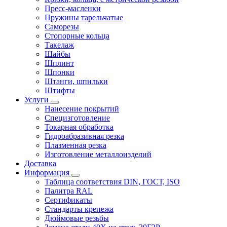
Пресс-масленки
Пружины тарельчатые
Саморезы
Стопорные кольца
Такелаж
Шайбы
Шплинт
Шпонки
Штанги, шпильки
Штифты
Услуги
Нанесение покрытий
Специзготовление
Токарная обработка
Гидроабразивная резка
Плазменная резка
Изготовление металлоизделий
Доставка
Информация
Таблица соответствия DIN, ГОСТ, ISO
Палитра RAL
Сертификаты
Стандарты крепежа
Дюймовые резьбы