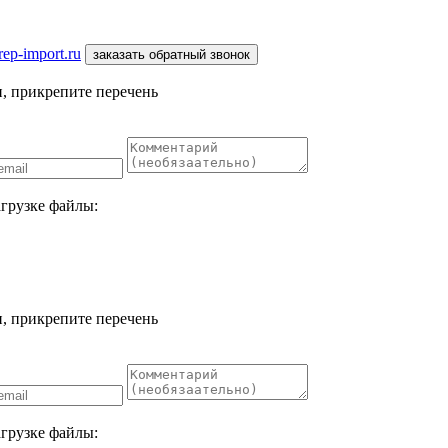
ep-import.ru
заказать обратный звонок
, прикрепите перечень
агрузке файлы:
, прикрепите перечень
агрузке файлы: