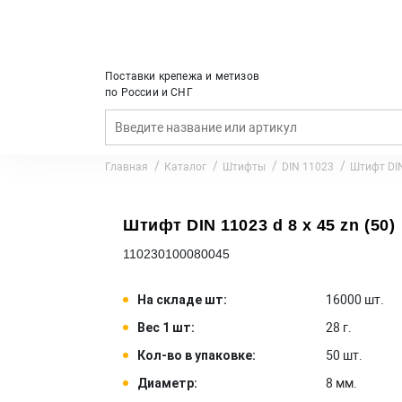
Поставки крепежа и метизов
по России и СНГ
Главная
Каталог
Штифты
DIN 11023
Штифт DIN
Штифт DIN 11023 d 8 x 45 zn (50)
110230100080045
На складе шт:
16000 шт.
Вес 1 шт:
28 г.
Кол-во в упаковке:
50 шт.
Диаметр:
8 мм.