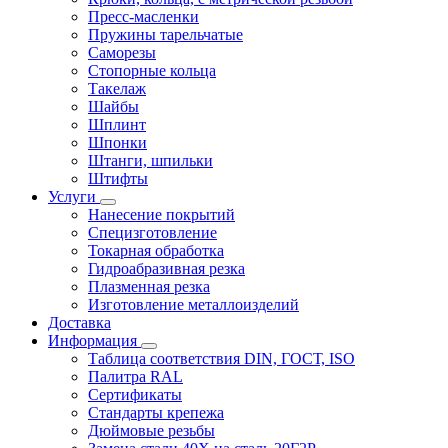
Пресс-масленки
Пружины тарельчатые
Саморезы
Стопорные кольца
Такелаж
Шайбы
Шплинт
Шпонки
Штанги, шпильки
Штифты
Услуги
Нанесение покрытий
Специзготовление
Токарная обработка
Гидроабразивная резка
Плазменная резка
Изготовление металлоизделий
Доставка
Информация
Таблица соответствия DIN, ГОСТ, ISO
Палитра RAL
Сертификаты
Стандарты крепежа
Дюймовые резьбы