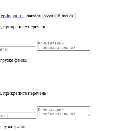
ep-import.ru
заказать обратный звонок
, прикрепите перечень
агрузке файлы:
, прикрепите перечень
агрузке файлы: