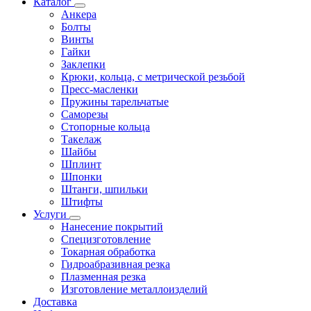
Каталог
Анкера
Болты
Винты
Гайки
Заклепки
Крюки, кольца, с метрической резьбой
Пресс-масленки
Пружины тарельчатые
Саморезы
Стопорные кольца
Такелаж
Шайбы
Шплинт
Шпонки
Штанги, шпильки
Штифты
Услуги
Нанесение покрытий
Специзготовление
Токарная обработка
Гидроабразивная резка
Плазменная резка
Изготовление металлоизделий
Доставка