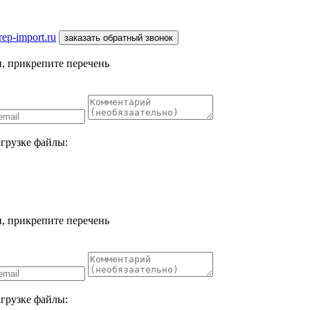
ep-import.ru
заказать обратный звонок
, прикрепите перечень
агрузке файлы:
, прикрепите перечень
агрузке файлы: