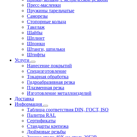
Пресс-масленки
Пружины тарельчатые
Саморезы
Стопорные кольца
Такелаж
Шайбы
Шплинт
Шпонки
Штанги, шпильки
Штифты
Услуги
Нанесение покрытий
Специзготовление
Токарная обработка
Гидроабразивная резка
Плазменная резка
Изготовление металлоизделий
Доставка
Информация
Таблица соответствия DIN, ГОСТ, ISO
Палитра RAL
Сертификаты
Стандарты крепежа
Дюймовые резьбы