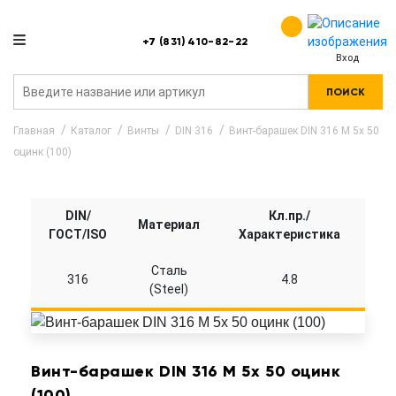
+7 (831) 410-82-22
Вход
ПОИСК
Главная
Каталог
Винты
DIN 316
Винт-барашек DIN 316 M 5x 50
оцинк (100)
DIN/
Кл.пр./
Материал
ГОСТ/ISO
Характеристика
Сталь
316
4.8
(Steel)
Винт-барашек DIN 316 M 5x 50 оцинк
(100)