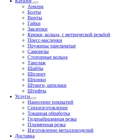
Каталог
Анкера
Болты
Винты
Гайки
Заклепки
Крюки, кольца, с метрической резьбой
Пресс-масленки
Пружины тарельчатые
Саморезы
Стопорные кольца
Такелаж
Шайбы
Шплинт
Шпонки
Штанги, шпильки
Штифты
Услуги
Нанесение покрытий
Специзготовление
Токарная обработка
Гидроабразивная резка
Плазменная резка
Изготовление металлоизделий
Доставка