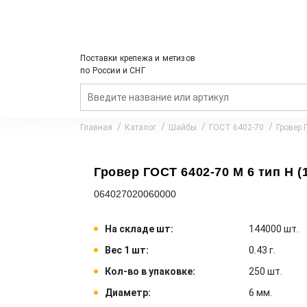
Поставки крепежа и метизов
по России и СНГ
Главная
Каталог
Шайбы
ГОСТ 6402-70
Гровер 
Гровер ГОСТ 6402-70 M 6 тип Н (1
064027020060000
На складе шт:
144000 шт.
Вес 1 шт:
0.43 г.
Кол-во в упаковке:
250 шт.
Диаметр:
6 мм.