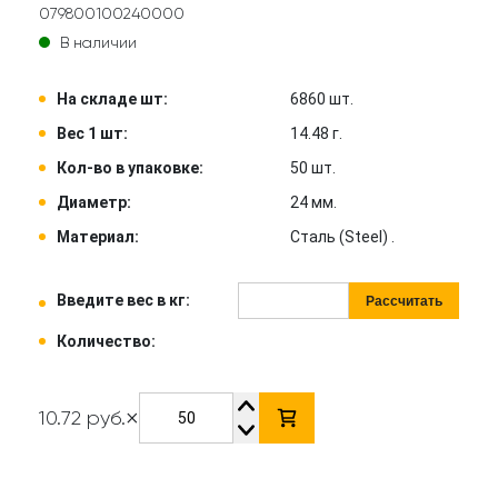
079800100240000
В наличии
На складе шт:
6860 шт.
Вес 1 шт:
14.48 г.
Кол-во в упаковке:
50 шт.
Диаметр:
24 мм.
Материал:
Сталь (Steel) .
Введите вес в кг:
Рассчитать
Количество:
×
10.72 руб.