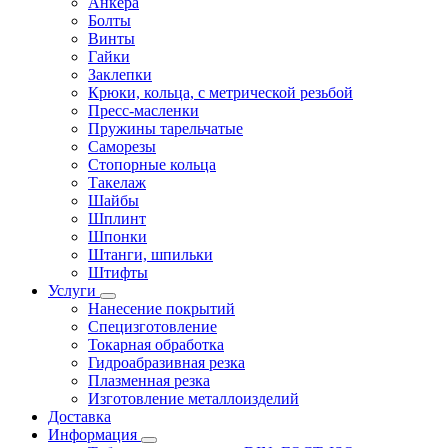
Анкера
Болты
Винты
Гайки
Заклепки
Крюки, кольца, с метрической резьбой
Пресс-масленки
Пружины тарельчатые
Саморезы
Стопорные кольца
Такелаж
Шайбы
Шплинт
Шпонки
Штанги, шпильки
Штифты
Услуги
Нанесение покрытий
Специзготовление
Токарная обработка
Гидроабразивная резка
Плазменная резка
Изготовление металлоизделий
Доставка
Информация