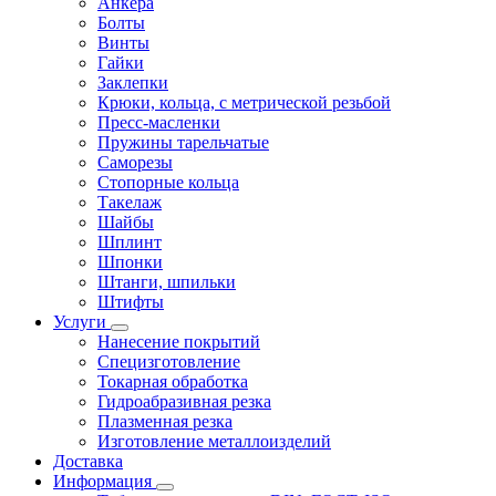
Анкера
Болты
Винты
Гайки
Заклепки
Крюки, кольца, с метрической резьбой
Пресс-масленки
Пружины тарельчатые
Саморезы
Стопорные кольца
Такелаж
Шайбы
Шплинт
Шпонки
Штанги, шпильки
Штифты
Услуги
Нанесение покрытий
Специзготовление
Токарная обработка
Гидроабразивная резка
Плазменная резка
Изготовление металлоизделий
Доставка
Информация