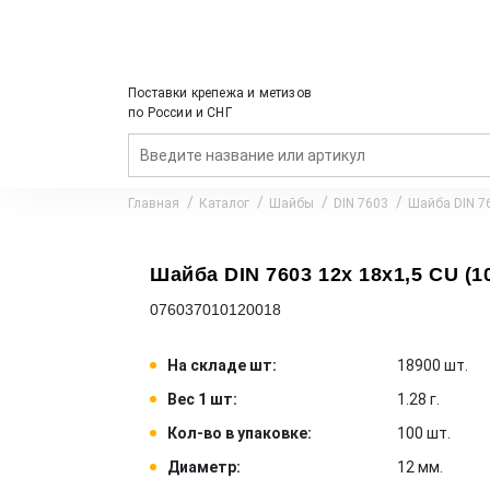
Поставки крепежа и метизов
по России и СНГ
Главная
Каталог
Шайбы
DIN 7603
Шайба DIN 76
Шайба DIN 7603 12x 18x1,5 CU (1
076037010120018
На складе шт:
18900 шт.
Вес 1 шт:
1.28 г.
Кол-во в упаковке:
100 шт.
Диаметр:
12 мм.