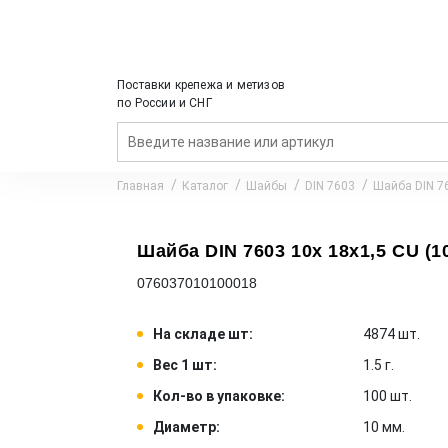
Поставки крепежа и метизов
по России и СНГ
Главная
Каталог
Шайбы
DIN 7603
Шайба DIN 76
Шайба DIN 7603 10x 18x1,5 CU (1
076037010100018
На складе шт:
4874 шт.
Вес 1 шт:
1.5 г.
Кол-во в упаковке:
100 шт.
Диаметр:
10 мм.