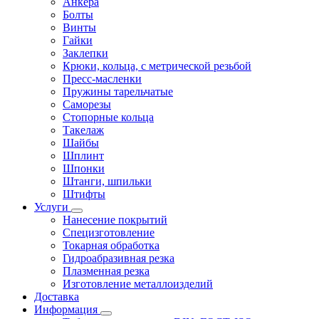
Анкера
Болты
Винты
Гайки
Заклепки
Крюки, кольца, с метрической резьбой
Пресс-масленки
Пружины тарельчатые
Саморезы
Стопорные кольца
Такелаж
Шайбы
Шплинт
Шпонки
Штанги, шпильки
Штифты
Услуги
Нанесение покрытий
Специзготовление
Токарная обработка
Гидроабразивная резка
Плазменная резка
Изготовление металлоизделий
Доставка
Информация