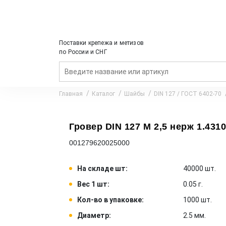
Поставки крепежа и метизов
по России и СНГ
Главная
Каталог
Шайбы
DIN 127 / ГОСТ 6402-70
Гровер DIN 127 M 2,5 нерж 1.4310
001279620025000
На складе шт:
40000 шт.
Вес 1 шт:
0.05 г.
Кол-во в упаковке:
1000 шт.
Диаметр:
2.5 мм.