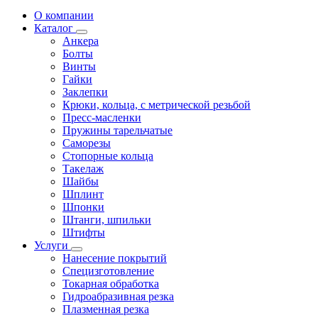
О компании
Каталог
Анкера
Болты
Винты
Гайки
Заклепки
Крюки, кольца, с метрической резьбой
Пресс-масленки
Пружины тарельчатые
Саморезы
Стопорные кольца
Такелаж
Шайбы
Шплинт
Шпонки
Штанги, шпильки
Штифты
Услуги
Нанесение покрытий
Специзготовление
Токарная обработка
Гидроабразивная резка
Плазменная резка