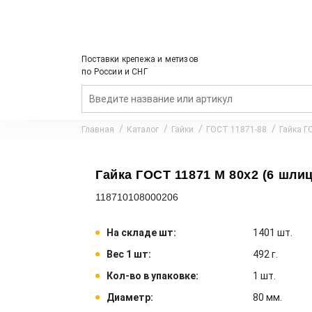
Поставки крепежа и метизов
по России и СНГ
Главная
Каталог
Гайки
ГОСТ 11871-88
Гайка Г
Гайка ГОСТ 11871 M 80x2 (6 шлиц
118710108000206
На складе шт:
1401 шт.
Вес 1 шт:
492 г.
Кол-во в упаковке:
1 шт.
Диаметр:
80 мм.