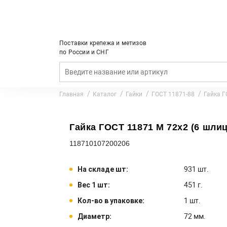
Поставки крепежа и метизов
по России и СНГ
Главная
Каталог
Гайки
ГОСТ 11871-88
Гайка Г
Гайка ГОСТ 11871 M 72x2 (6 шлиц
118710107200206
На складе шт:
931 шт.
Вес 1 шт:
451 г.
Кол-во в упаковке:
1 шт.
Диаметр:
72 мм.