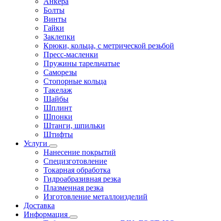
Анкера
Болты
Винты
Гайки
Заклепки
Крюки, кольца, с метрической резьбой
Пресс-масленки
Пружины тарельчатые
Саморезы
Стопорные кольца
Такелаж
Шайбы
Шплинт
Шпонки
Штанги, шпильки
Штифты
Услуги
Нанесение покрытий
Специзготовление
Токарная обработка
Гидроабразивная резка
Плазменная резка
Изготовление металлоизделий
Доставка
Информация