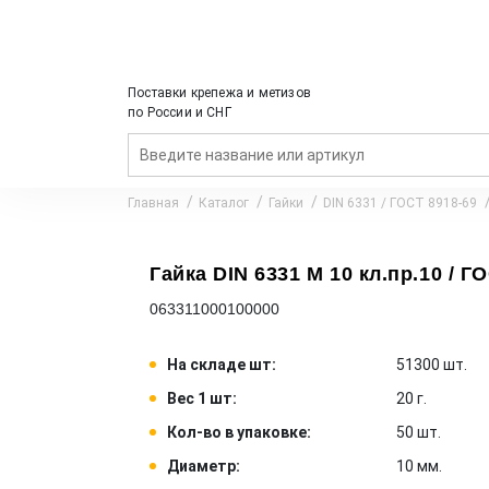
Поставки крепежа и метизов
по России и СНГ
Главная
Каталог
Гайки
DIN 6331 / ГОСТ 8918-69
Гайка DIN 6331 M 10 кл.пр.10 / ГО
063311000100000
На складе шт:
51300 шт.
Вес 1 шт:
20 г.
Кол-во в упаковке:
50 шт.
Диаметр:
10 мм.