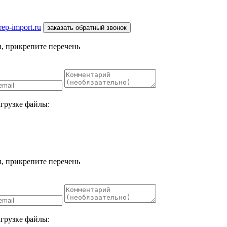
ep-import.ru
заказать обратный звонок
, прикрепите перечень
агрузке файлы:
, прикрепите перечень
агрузке файлы: