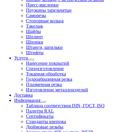
Пресс-масленки
Пружины тарельчатые
Саморезы
Стопорные кольца
Такелаж
Шайбы
Шплинт
Шпонки
Штанги, шпильки
Штифты
Услуги
Нанесение покрытий
Специзготовление
Токарная обработка
Гидроабразивная резка
Плазменная резка
Изготовление металлоизделий
Доставка
Информация
Таблица соответствия DIN, ГОСТ, ISO
Палитра RAL
Сертификаты
Стандарты крепежа
Дюймовые резьбы