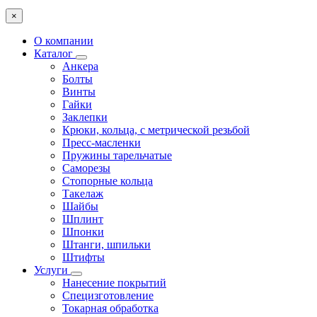
×
О компании
Каталог
Анкера
Болты
Винты
Гайки
Заклепки
Крюки, кольца, с метрической резьбой
Пресс-масленки
Пружины тарельчатые
Саморезы
Стопорные кольца
Такелаж
Шайбы
Шплинт
Шпонки
Штанги, шпильки
Штифты
Услуги
Нанесение покрытий
Специзготовление
Токарная обработка