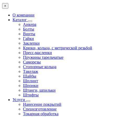
×
О компании
Каталог
Анкера
Болты
Винты
Гайки
Заклепки
Крюки, кольца, с метрической резьбой
Пресс-масленки
Пружины тарельчатые
Саморезы
Стопорные кольца
Такелаж
Шайбы
Шплинт
Шпонки
Штанги, шпильки
Штифты
Услуги
Нанесение покрытий
Специзготовление
Токарная обработка