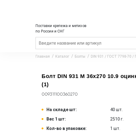
Поставки крепежа и метизов
по России и СНГ
Главная
Каталог
Болты
DIN 931 / ГОСТ 7798-70 /
Болт DIN 931 M 36x270 10.9 оцинк
(1)
009311100360270
На складе шт:
40 шт.
Вес 1 шт:
2510 г.
Кол-во в упаковке:
1 шт.