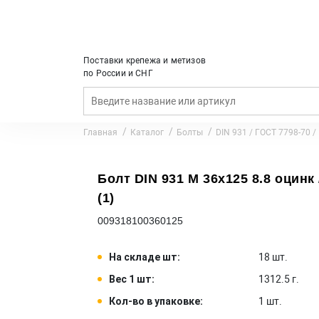
Поставки крепежа и метизов
по России и СНГ
Главная
Каталог
Болты
DIN 931 / ГОСТ 7798-70 /
Болт DIN 931 M 36x125 8.8 оцинк 
(1)
009318100360125
На складе шт:
18 шт.
Вес 1 шт:
1312.5 г.
Кол-во в упаковке:
1 шт.