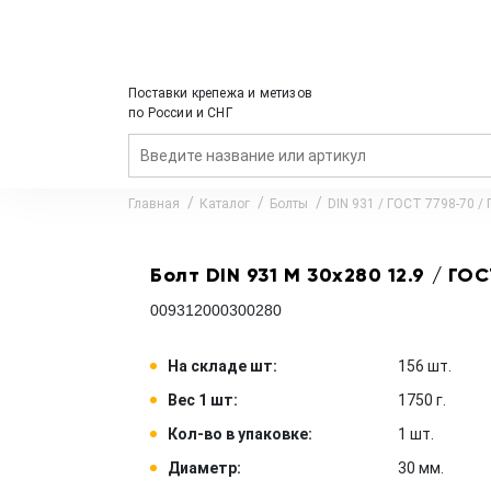
Поставки крепежа и метизов
по России и СНГ
Главная
Каталог
Болты
DIN 931 / ГОСТ 7798-70 /
Болт DIN 931 M 30x280 12.9 / ГОС
009312000300280
На складе шт:
156 шт.
Вес 1 шт:
1750 г.
Кол-во в упаковке:
1 шт.
Диаметр:
30 мм.