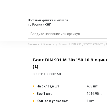
Поставки крепежа и метизов
по России и СНГ
Главная
Каталог
Болты
DIN 931 / ГОСТ 7798-70 /
Болт DIN 931 M 30x150 10.9 оцинк
(1)
009311100300150
На складе шт:
453 шт.
Вес 1 шт:
1016.95 г.
Кол-во в упаковке:
1 шт.