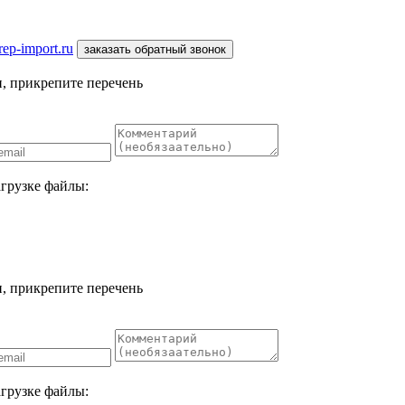
ep-import.ru
заказать обратный звонок
, прикрепите перечень
агрузке файлы:
, прикрепите перечень
агрузке файлы: