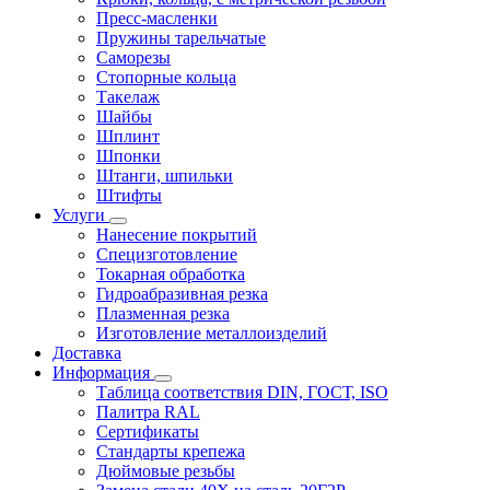
Пресс-масленки
Пружины тарельчатые
Саморезы
Стопорные кольца
Такелаж
Шайбы
Шплинт
Шпонки
Штанги, шпильки
Штифты
Услуги
Нанесение покрытий
Специзготовление
Токарная обработка
Гидроабразивная резка
Плазменная резка
Изготовление металлоизделий
Доставка
Информация
Таблица соответствия DIN, ГОСТ, ISO
Палитра RAL
Сертификаты
Стандарты крепежа
Дюймовые резьбы