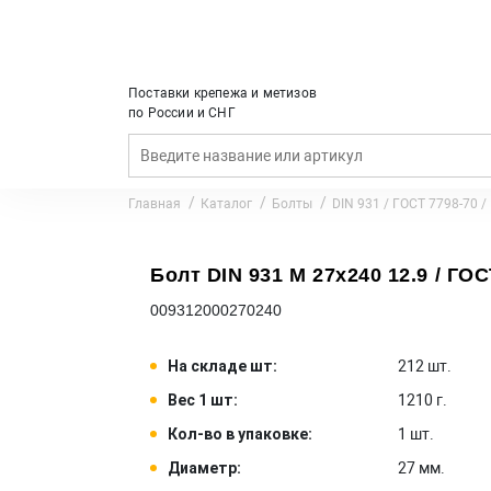
Поставки крепежа и метизов
по России и СНГ
Главная
Каталог
Болты
DIN 931 / ГОСТ 7798-70 /
Болт DIN 931 M 27x240 12.9 / ГОС
009312000270240
На складе шт:
212 шт.
Вес 1 шт:
1210 г.
Кол-во в упаковке:
1 шт.
Диаметр:
27 мм.