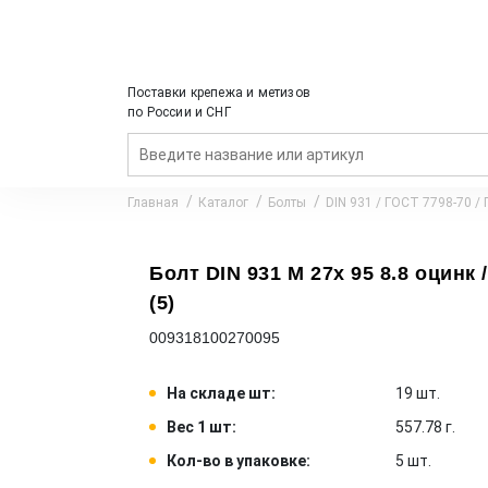
Поставки крепежа и метизов
по России и СНГ
Главная
Каталог
Болты
DIN 931 / ГОСТ 7798-70 /
Болт DIN 931 M 27x 95 8.8 оцинк 
(5)
009318100270095
На складе шт:
19 шт.
Вес 1 шт:
557.78 г.
Кол-во в упаковке:
5 шт.