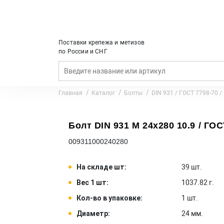
Поставки крепежа и метизов
по России и СНГ
Главная
Каталог
Болты
DIN 931 / ГОСТ 7798-70 /
Болт DIN 931 M 24x280 10.9 / ГОС
009311000240280
На складе шт:
39 шт.
Вес 1 шт:
1037.82 г.
Кол-во в упаковке:
1 шт.
Диаметр:
24 мм.