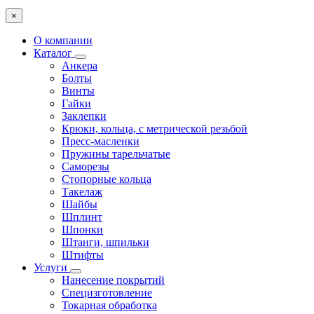
×
О компании
Каталог
Анкера
Болты
Винты
Гайки
Заклепки
Крюки, кольца, с метрической резьбой
Пресс-масленки
Пружины тарельчатые
Саморезы
Стопорные кольца
Такелаж
Шайбы
Шплинт
Шпонки
Штанги, шпильки
Штифты
Услуги
Нанесение покрытий
Специзготовление
Токарная обработка