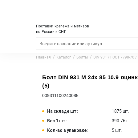
Поставки крепежа и метизов
по России и СНГ
Главная
Каталог
Болты
DIN 931 / ГОСТ 7798-70 /
Болт DIN 931 M 24x 85 10.9 оцинк
(5)
009311100240085
На складе шт:
1875 шт.
Вес 1 шт:
390.76 г.
Кол-во в упаковке:
5 шт.