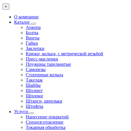
×
О компании
Каталог
Анкера
Болты
Винты
Гайки
Заклепки
Крюки, кольца, с метрической резьбой
Пресс-масленки
Пружины тарельчатые
Саморезы
Стопорные кольца
Такелаж
Шайбы
Шплинт
Шпонки
Штанги, шпильки
Штифты
Услуги
Нанесение покрытий
Специзготовление
Токарная обработка