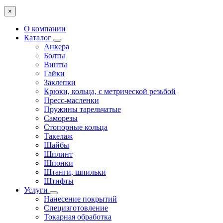
×
О компании
Каталог
Анкера
Болты
Винты
Гайки
Заклепки
Крюки, кольца, с метрической резьбой
Пресс-масленки
Пружины тарельчатые
Саморезы
Стопорные кольца
Такелаж
Шайбы
Шплинт
Шпонки
Штанги, шпильки
Штифты
Услуги
Нанесение покрытий
Специзготовление
Токарная обработка