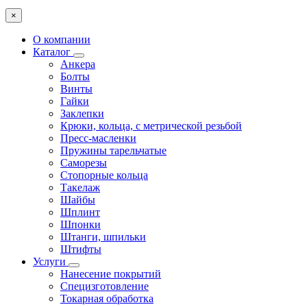
×
О компании
Каталог
Анкера
Болты
Винты
Гайки
Заклепки
Крюки, кольца, с метрической резьбой
Пресс-масленки
Пружины тарельчатые
Саморезы
Стопорные кольца
Такелаж
Шайбы
Шплинт
Шпонки
Штанги, шпильки
Штифты
Услуги
Нанесение покрытий
Специзготовление
Токарная обработка