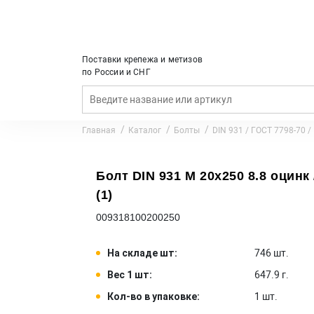
Поставки крепежа и метизов
по России и СНГ
Главная
Каталог
Болты
DIN 931 / ГОСТ 7798-70 /
Болт DIN 931 M 20x250 8.8 оцинк 
(1)
009318100200250
На складе шт:
746 шт.
Вес 1 шт:
647.9 г.
Кол-во в упаковке:
1 шт.